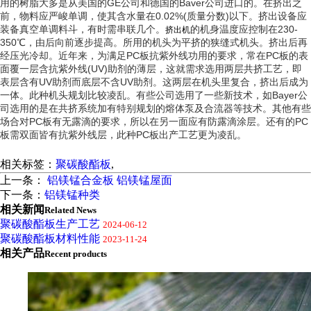
用的树脂大多是从美国的GE公司和德国的Baver公司进口的。在挤出之
前，物料应严峻单调，使其含水量在0.02%(质量分数)以下。挤出设备应
装备真空单调料斗，有时需串联几个。
的机身温度应控制在230-
挤出机
350℃，由后向前逐步提高。所用的机头为平挤的狭缝式机头。挤出后再
经压光冷却。近年来，为满足PC板抗紫外线功用的要求，常在PC板的表
面覆一层含抗紫外线(UV)助剂的薄层，这就需求选用两层共挤工艺，即
表层含有UV助剂而底层不含UV助剂。这两层在机头里复合，挤出后成为
一体。此种机头规划比较凌乱。有些公司选用了一些新技术，如Bayer公
司选用的是在共挤系统加有特别规划的熔体泵及合流器等技术。其他有些
场合对PC板有无露滴的要求，所以在另一面应有防露滴涂层。还有的PC
板需双面皆有抗紫外线层，此种PC板出产工艺更为凌乱。
相关标签：
聚碳酸酯板
,
上一条：
铝镁锰合金板 铝镁锰屋面
下一条：
铝镁锰种类
相关新闻
Related News
聚碳酸酯板生产工艺
2024-06-12
聚碳酸酯板材料性能
2023-11-24
相关产品
Recent products