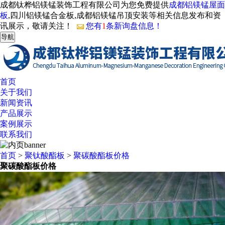
成都钛桦铝镁锰装饰工程有限公司为您免费提供
成都铝镁锰屋面
板
,四川铝镁锰合金板,成都铝镁锰吊顶安装等相关信息发布和资
讯展示，敬请关注！
您有
1
条新询盘信息！
导航
首页
关于我们
新闻资讯
产品展示
案例展示
联系我们
首页
>
聚钛酸酯板
>
聚碳酸酯板价格
聚碳酸酯板价格