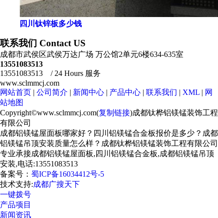
四川钛锌板多少钱
联系我们 Contact US
成都市武侯区武侯万达广场 万公馆2单元6楼634-635室
13551083513
13551083513 / 24 Hours 服务
www.sclmmcj.com
网站首页
|
公司简介
|
新闻中心
|
产品中心
|
联系我们
|
XML
|
网
站地图
Copyright©www.sclmmcj.com(
复制链接
)成都钛桦铝镁锰装饰工程
有限公司
成都铝镁锰屋面板哪家好？四川铝镁锰合金板报价是多少？成都
铝镁锰吊顶安装质量怎么样？成都钛桦铝镁锰装饰工程有限公司
专业承接成都铝镁锰屋面板,四川铝镁锰合金板,成都铝镁锰吊顶
安装,电话:13551083513
备案号：
蜀ICP备16034412号-5
技术支持:
成都广搜天下
一键拨号
产品项目
新闻资讯