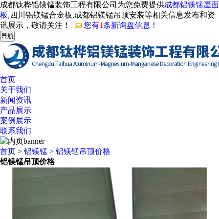
成都钛桦铝镁锰装饰工程有限公司为您免费提供
成都铝镁锰屋面
板
,四川铝镁锰合金板,成都铝镁锰吊顶安装等相关信息发布和资
讯展示，敬请关注！
您有
1
条新询盘信息！
导航
首页
关于我们
新闻资讯
产品展示
案例展示
联系我们
首页
>
铝镁锰
>
铝镁锰吊顶价格
铝镁锰吊顶价格