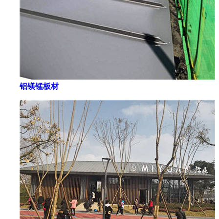
铝镁锰板材