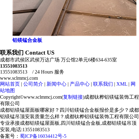
铝镁锰合金板
联系我们 Contact US
成都市武侯区武侯万达广场 万公馆2单元6楼634-635室
13551083513
13551083513 / 24 Hours 服务
www.sclmmcj.com
网站首页
|
公司简介
|
新闻中心
|
产品中心
|
联系我们
|
XML
|
网
站地图
Copyright©www.sclmmcj.com(
复制链接
)成都钛桦铝镁锰装饰工程
有限公司
成都铝镁锰屋面板哪家好？四川铝镁锰合金板报价是多少？成都
铝镁锰吊顶安装质量怎么样？成都钛桦铝镁锰装饰工程有限公司
专业承接成都铝镁锰屋面板,四川铝镁锰合金板,成都铝镁锰吊顶
安装,电话:13551083513
备案号：
蜀ICP备16034412号-5