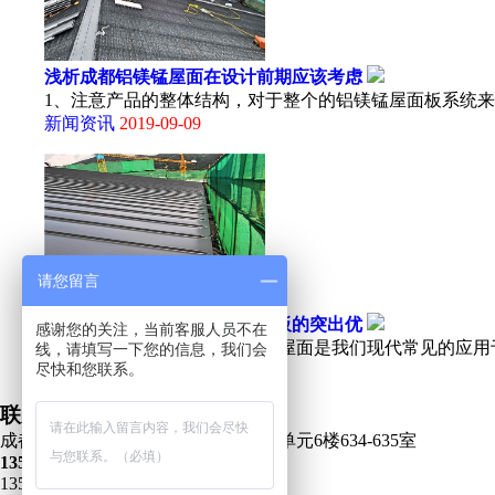
浅析成都铝镁锰屋面在设计前期应该考虑
1、注意产品的整体结构，对于整个的铝镁锰屋面板系统来说
新闻资讯
2019-09-09
请您留言
成都铝镁锰合金板对比于彩钢板的突出优
感谢您的关注，当前客服人员不在
铝镁锰合金板和彩钢板,彩钢卷屋面是我们现代常见的应用于
线，请填写一下您的信息，我们会
尽快和您联系。
新闻资讯
2019-09-09
联系我们 Contact US
成都市武侯区武侯万达广场 万公馆2单元6楼634-635室
13551083513
13551083513 / 24 Hours 服务