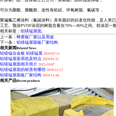
可分为聚酯、聚酰胺、改性有机硅、环氧树脂、氟碳等，
聚偏氟乙烯涂料（氟碳涂料）具有最好的抗老化性能，是人类已
工艺。预涂PVDF涂层的树脂含量在70%～80%之间。前涂层一
相关标签：
铝镁锰屋面
,
上一条：
蜂窝板厂家以及用途
下一条：
铝镁锰屋面板厂家结构
相关新闻
Related News
铝镁锰合金板 铝镁锰屋
2024-07-11
铝镁锰屋面系统及特点
2024-01-21
铝镁锰屋面相关简介
2023-10-07
铝镁锰屋面的材质有哪些
2019-12-17
铝镁锰屋面板厂家结构
2019-11-18
相关产品
Recent products