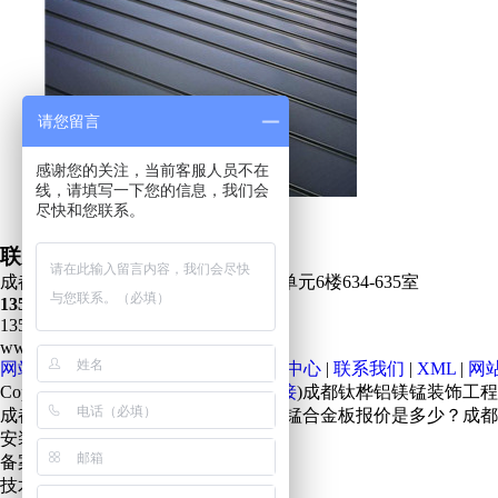
请您留言
感谢您的关注，当前客服人员不在
线，请填写一下您的信息，我们会
尽快和您联系。
铝镁锰金属屋面系统安装
联系我们 Contact US
成都市武侯区武侯万达广场 万公馆2单元6楼634-635室
13551083513
13551083513 / 24 Hours 服务
www.sclmmcj.com
网站首页
|
公司简介
|
新闻中心
|
产品中心
|
联系我们
|
XML
|
网
Copyright©www.sclmmcj.com(
复制链接
)成都钛桦铝镁锰装饰工
成都铝镁锰屋面板哪家好？四川铝镁锰合金板报价是多少？成都
安装,电话:13551083513
备案号：
蜀ICP备16034412号-5
技术支持:
成都广搜天下