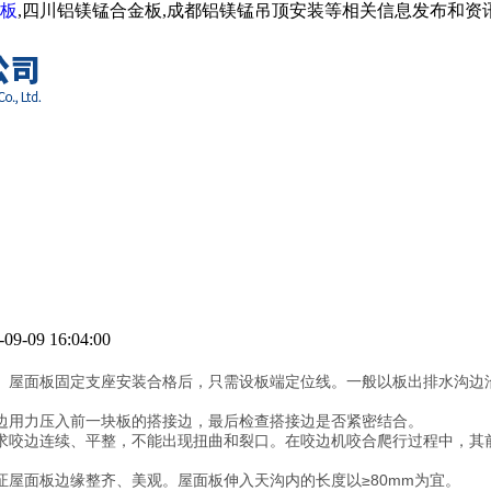
板
,四川铝镁锰合金板,成都铝镁锰吊顶安装等相关信息发布和
9-09 16:04:00
。屋面板固定支座安装合格后，只需设板端定位线。一般以板出排水沟边
边用力压入前一块板的搭接边，最后检查搭接边是否紧密结合。
求咬边连续、平整，不能出现扭曲和裂口。在咬边机咬合爬行过程中，其
屋面板边缘整齐、美观。屋面板伸入天沟内的长度以≥80mm为宜。