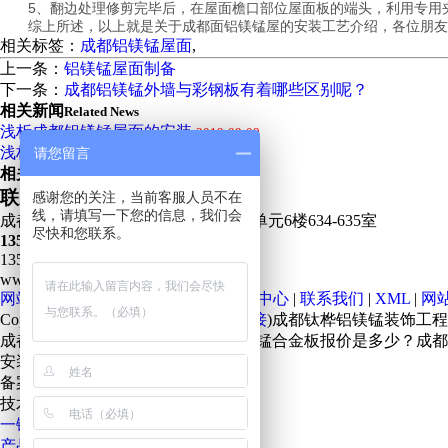
5、翻边处理修剪完毕后，在屋面檐口部位屋面板的端头，利用专用
综上所述，以上就是关于成都面铝镁锰屋的安装工艺介绍，各位朋友
相关标签：
成都铝镁锰屋面
,
上一条：
铝镁锰屋面制备
下一条：
成都铝镁锰外墙与彩钢板有着哪些区别呢？
相关新闻
Related News
浅析成都铝镁锰屋面的安装
2019-09-09
浅析成都铝镁锰屋面在设计
请您留言
2019-09-09
相关产品
Recent products
联系我们 Contact US
感谢您的关注，当前客服人员不在
线，请填写一下您的信息，我们会
成都市武侯区武侯万达广场 万公馆2单元6楼634-635室
尽快和您联系。
13551083513
13551083513 / 24 Hours 服务
www.sclmmcj.com
网站首页
|
公司简介
|
新闻中心
|
产品中心
|
联系我们
|
XML
|
网
Copyright©www.sclmmcj.com(
复制链接
)成都钛桦铝镁锰装饰工
成都铝镁锰屋面板哪家好？四川铝镁锰合金板报价是多少？成都
安装,电话:13551083513
备案号：
蜀ICP备16034412号-5
技术支持:
成都广搜天下
一键拨号
产品项目