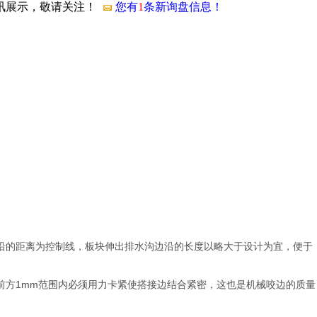
资讯展示，敬请关注！
您有
1
条新询盘信息！
沿的距离为控制线，板块伸出排水沟边沿的长度以略大于设计为宜，便于
前方1mm范围内必须用力卡紧使搭接边结合紧密，这也是机械咬边的质量