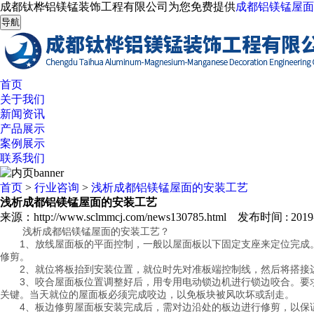
成都钛桦铝镁锰装饰工程有限公司为您免费提供
成都铝镁锰屋面
导航
首页
关于我们
新闻资讯
产品展示
案例展示
联系我们
首页
>
行业咨询
>
浅析成都铝镁锰屋面的安装工艺
浅析成都铝镁锰屋面的安装工艺
来源：http://www.sclmmcj.com/news130785.html 发布时间 : 2019-0
浅析成都铝镁锰屋面的安装工艺？
1、放线屋面板的平面控制，一般以屋面板以下固定支座来定位完成
修剪。
2、就位将板抬到安装位置，就位时先对准板端控制线，然后将搭接
3、咬合屋面板位置调整好后，用专用电动锁边机进行锁边咬合。要
关键。当天就位的屋面板必须完成咬边，以免板块被风吹坏或刮走。
4、板边修剪屋面板安装完成后，需对边沿处的板边进行修剪，以保证