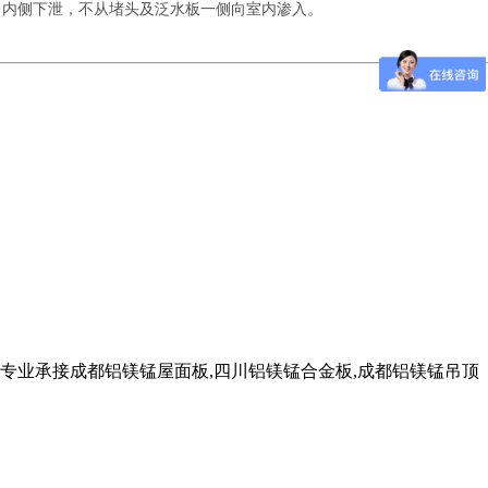
向内侧下泄，不从堵头及泛水板一侧向室内渗入。
业承接成都铝镁锰屋面板,四川铝镁锰合金板,成都铝镁锰吊顶